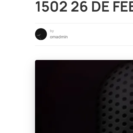
1502 26 DE F
by
omadmin