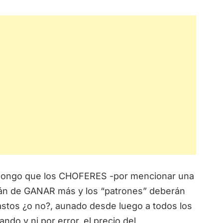
upongo que los CHOFERES -por mencionar una
án de GANAR más y los “patrones” deberán
astos ¿o no?, aunado desde luego a todos los
do y ni por error, el precio del