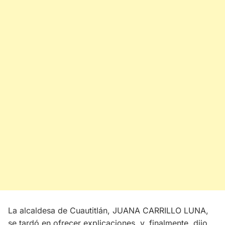
La alcaldesa de Cuautitlán, JUANA CARRILLO LUNA,
se tardó en ofrecer explicaciones y, finalmente, dijo