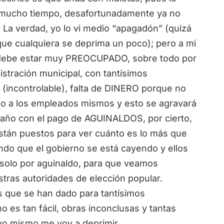
e mucho tiempo, desafortunadamente ya no
n. La verdad, yo lo vi medio “apagadón” (quizá
que cualquiera se deprima un poco); pero a mi
debe estar muy PREOCUPADO, sobre todo por
nistración municipal, con tantísimos
(incontrolable), falta de DINERO porque no
ino a los empleados mismos y esto se agravará
 año con el pago de AGUINALDOS, por cierto,
stán puestos para ver cuánto es lo más que
ndo que el gobierno se está cayendo y ellos
 solo por aguinaldo, para que veamos
ras autoridades de elección popular.
s que se han dado para tantísimos
es tan fácil, obras inconclusas y tantas
yo mismo me voy a deprimir.