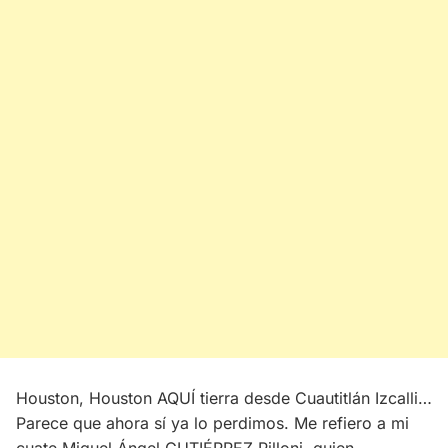
Houston, Houston AQUÍ tierra desde Cuautitlán Izcalli…
Parece que ahora sí ya lo perdimos. Me refiero a mi