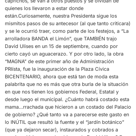
caprichos, se van a otros puestos y se olvidan de
quienes los llevaron a estar donde
están.Curiosamente, nuestra Presidenta sigue los
mismitos pasos de su antecesor (al que tanto criticara)
y se le ocurrió traer, como parte de los festejos, a “La
arrolladora BANDA el Limón”, que TAMBIÉN trajo
David Ulises en un 15 de septiembre, cuando por
cierto cayó un aguacerazo. Y por otro lado, la obra
“MAGNA” de este primer año de Administración
PRIísta, fue la inauguración de la Plaza Cívica
BICENTENARIO, ahora que está tan de moda esta
palabrita que no es más que otra burla de la situación
en que nos tienen los gobiernos Federal, Estatal y
desde luego el municipal. ¿Cuánto habrá costado esta
mama…rrachada que hicieron a un costado del Palacio
de gobierno? ¿Qué tanto va a parecerse este gasto en
lo INÚTIL que resultó la fuente y el “jardín botánico”
(que ya dejaron secar), instaurados y cobrados a