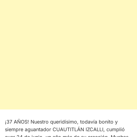
¡37 AÑOS! Nuestro queridísimo, todavía bonito y
siempre aguantador CUAUTITLÁN IZCALLI, cumplió