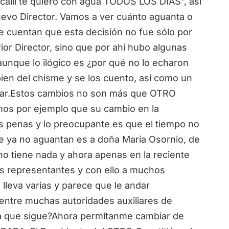
calli te quiero con agua TODOS LOS DÍAS”, así
evo Director. Vamos a ver cuánto aguanta o
e cuentan que esta decisión no fue sólo por
rior Director, sino que por ahí hubo algunas
aunque lo ilógico es ¿por qué no lo echaron
ien del chisme y se los cuento, así como un
egar.Estos cambios no son más que OTRO
imos por ejemplo que su cambio en la
as penas y lo preocupante es que el tiempo no
e ya no aguantan es a doña María Osornio, de
 tiene nada y ahora apenas en la reciente
s representantes y con ello a muchos
 lleva varias y parece que le andar
entre muchas autoridades auxiliares de
 la que sigue?Ahora permítanme cambiar de