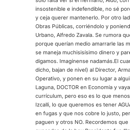
sólo falta ver si el hermano, Aldo, cor
insostenible e indefendible, no sé po
y ceja querer mantenerlo. Por otro lado
Obras Públicas, corriéndolo y poniend
Urbano, Alfredo Zavala. Se rumora que
porque querían medio amarrarle las 
se maneja muchisisísimo dinero y par
digamos. Imagínense nadamás.El cuar
dicho, bajan de nivel) al Director, 
Operativo, y ponen en su lugar a algu
Laguna, DOCTOR en Economía y vaya 
currículum, pero eso es lo que menos 
Izcalli, lo que queremos es tener AGU
en fugas y que nos cobre lo justo, p
paguen y otros NO. Recordemos que