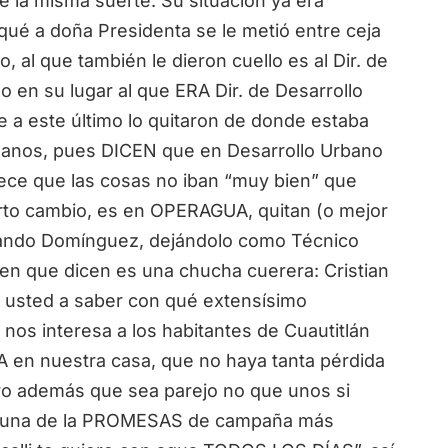
re la misma suerte. Su situación ya era
rqué a doña Presidenta se le metió entre ceja
, al que también le dieron cuello es al Dir. de
o en su lugar al que ERA Dir. de Desarrollo
 a este último lo quitaron de donde estaba
manos, pues DICEN que en Desarrollo Urbano
ece que las cosas no iban “muy bien” que
to cambio, es en OPERAGUA, quitan (o mejor
Armando Domínguez, dejándolo como Técnico
ien que dicen es una chucha cuerera: Cristian
usted a saber con qué extensísimo
nos interesa a los habitantes de Cuautitlán
A en nuestra casa, que no haya tanta pérdida
ero además que sea parejo no que unos si
 una de la PROMESAS de campaña más