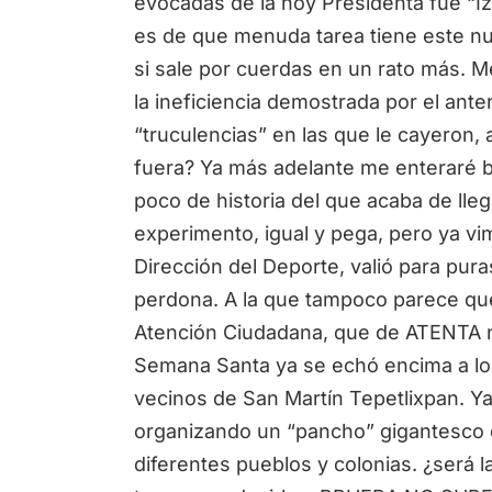
evocadas de la hoy Presidenta fue “Iz
es de que menuda tarea tiene este nu
si sale por cuerdas en un rato más. M
la ineficiencia demostrada por el ante
“truculencias” en las que le cayeron, 
fuera? Ya más adelante me enteraré b
poco de historia del que acaba de ll
experimento, igual y pega, pero ya v
Dirección del Deporte, valió para pur
perdona. A la que tampoco parece qu
Atención Ciudadana, que de ATENTA no
Semana Santa ya se echó encima a lo
vecinos de San Martín Tepetlixpan. Ya
organizando un “pancho” gigantesco 
diferentes pueblos y colonias. ¿será