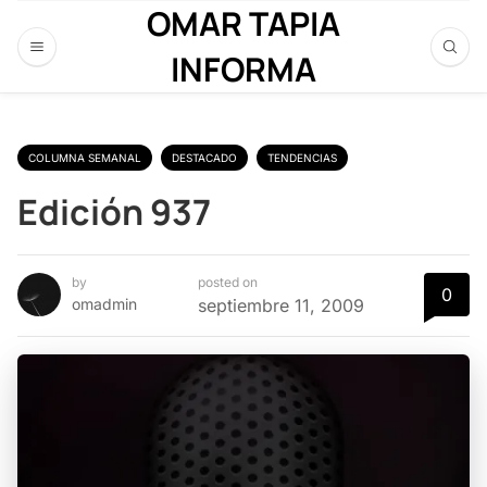
OMAR TAPIA
INFORMA
COLUMNA SEMANAL
DESTACADO
TENDENCIAS
Edición 937
by
posted on
0
omadmin
septiembre 11, 2009