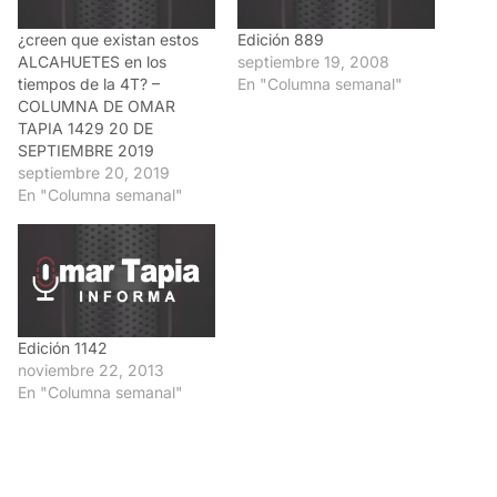
¿creen que existan estos
Edición 889
ALCAHUETES en los
septiembre 19, 2008
tiempos de la 4T? –
En "Columna semanal"
COLUMNA DE OMAR
TAPIA 1429 20 DE
SEPTIEMBRE 2019
septiembre 20, 2019
En "Columna semanal"
Edición 1142
noviembre 22, 2013
En "Columna semanal"